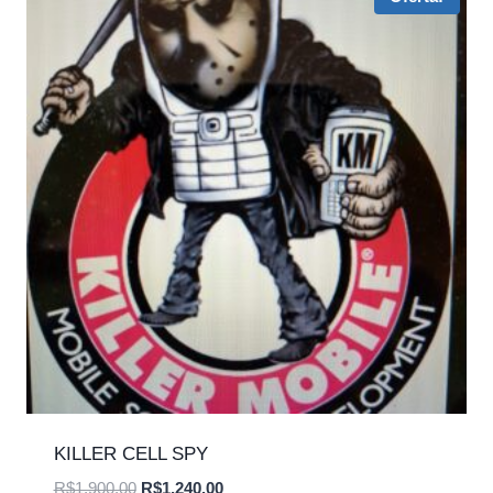
KILLER CELL SPY
O
O
R$
1,900.00
R$
1,240.00