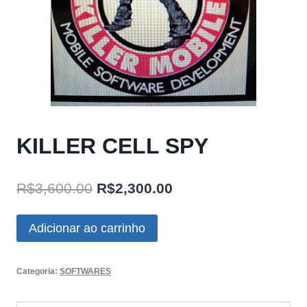
KILLER CELL SPY
O
O
R$
3,600.00
R$
2,300.00
preço
preço
KILLER
Adicionar ao carrinho
original
atual
CELL
era:
é:
SPY
Categoria:
SOFTWARES
quantidade
R$3,600.00.
R$2,300.00.