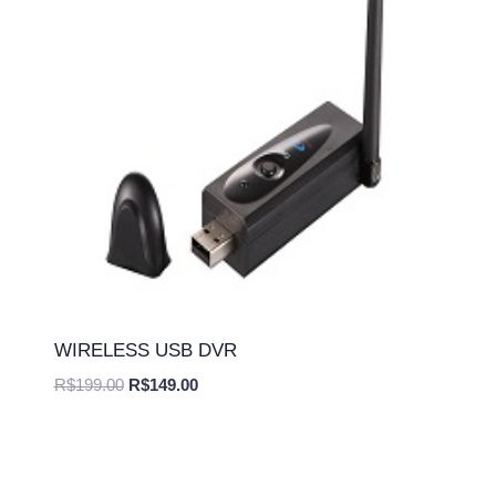
WIRELESS USB DVR
O
O
R$
199.00
R$
149.00
preço
preço
original
atual
era:
é:
R$199.00.
R$149.00.