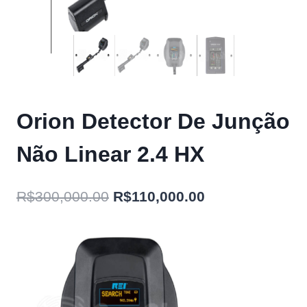
Orion Detector De Junção
Não Linear 2.4 HX
O
O
R$
300,000.00
R$
110,000.00
preço
preço
original
atual
era:
é:
R$300,000.00.
R$110,000.00.