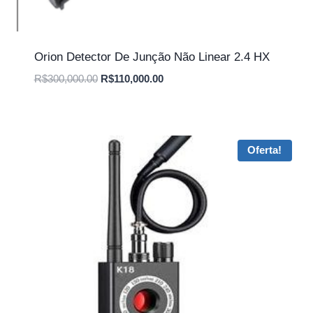
Orion Detector De Junção Não Linear 2.4 HX
O
O
R$
300,000.00
R$
110,000.00
preço
preço
original
atual
era:
é:
R$300,000.00.
R$110,000.00.
Oferta!