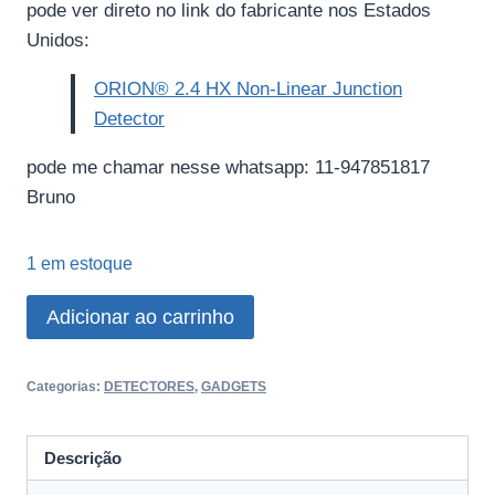
pode ver direto no link do fabricante nos Estados
Unidos:
ORION® 2.4 HX Non-Linear Junction
Detector
pode me chamar nesse whatsapp: 11-947851817
Bruno
1 em estoque
Orion
Adicionar ao carrinho
Detector
De
Categorias:
DETECTORES
,
GADGETS
Junção
Não
Linear
Descrição
2.4