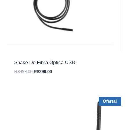
Snake De Fibra Óptica USB
O
O
R$
499.00
R$
299.00
preço
preço
original
atual
era:
é:
R$499.00.
R$299.00.
Oferta!