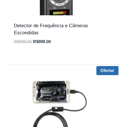
Detector de Frequência e Câmeras
Escondidas
O
O
R$
999.00
R$
899.00
preço
preço
original
atual
era:
é:
R$999.00.
R$899.00.
Oferta!