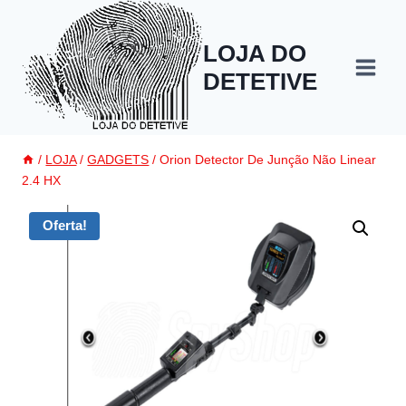
Pular
para
LOJA DO
o
DETETIVE
Conteúdo
/
LOJA
/
GADGETS
/
Orion Detector De Junção Não Linear
2.4 HX
Oferta!