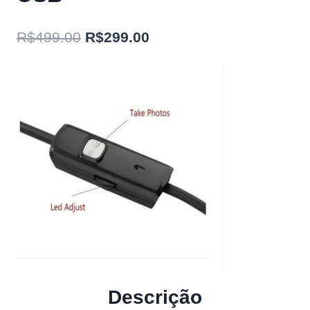
O
O
R$
499.00
R$
299.00
preço
preço
original
atual
era:
é:
R$499.00.
R$299.00.
Descrição