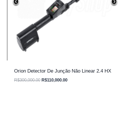
Orion Detector De Junção Não Linear 2.4 HX
O
O
R$
300,000.00
R$
110,000.00
preço
preço
original
atual
era:
é:
R$300,000.00.
R$110,000.00.