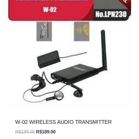
W-02 WIRELESS AUDIO TRANSMITTER
O
O
R$
199.00
R$
189.00
preço
preço