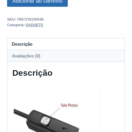
Adicionar ao carrinho
De
Fibra
SKU:
7897378150548
Óptica
Categoria:
GADGETS
USB
quantidade
Descrição
Avaliações (0)
Descrição