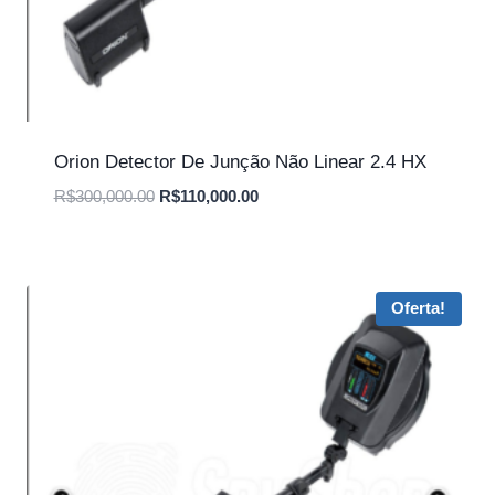
Orion Detector De Junção Não Linear 2.4 HX
O
O
R$
300,000.00
R$
110,000.00
preço
preço
original
atual
era:
é:
R$300,000.00.
R$110,000.00.
Oferta!