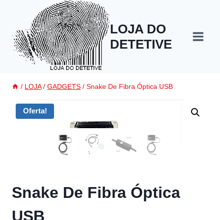
Pular
para
LOJA DO
o
DETETIVE
Conteúdo
/
LOJA
/
GADGETS
/
Snake De Fibra Óptica USB
Oferta!
Snake De Fibra Óptica
USB