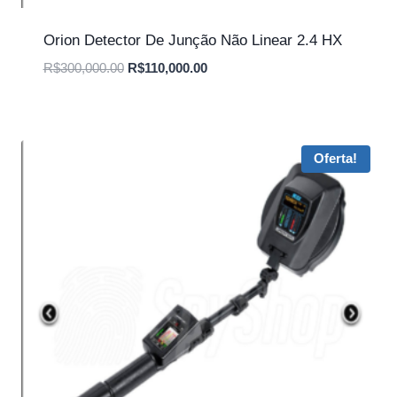
Orion Detector De Junção Não Linear 2.4 HX
O
O
R$
300,000.00
R$
110,000.00
preço
preço
original
atual
era:
é:
R$300,000.00.
R$110,000.00.
Oferta!